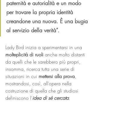
paternità e autorialità e un modo 
per trovare la propria identità 
creandone una nuova. È una bugia 
al servizio della verità”.
Lady Bird inizia a sperimentarsi in una 
molteplicità di ruoli
 anche molto distanti 
da quelli che le sarebbero più propri, 
insomma, ricerca tutta una serie di 
situazioni in cui 
mettersi alla prova
, 
mostrandosi, così, all’opera nella 
costruzione di quella che gli studiosi 
definiscono l’
idea di sé cercata
.
Ma provandosi in panni molto distanti da 
quelli in cui aveva vissuto fino a quel 
momento, rifiutando con forza tutte le 
precedenti identificazioni e arrivando 
perfino a rinnegare le sue origini con 