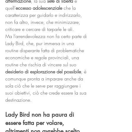
affermazione
, la sua 
sete di libertà
 e 
quell’
eccesso adolescenziale
 che la 
caratterizza per guidarlo e indirizzarlo, 
non fa altro, invece, che minimizzare, 
criticare e cercare di tarparle le ali.
Ma l’arrendevolezza non fa certo parte di 
Lady Bird, che, pur immersa in una 
routine disperante fatta di problematiche 
economiche e regole provinciali, una 
routine che rischia di vincere sul suo 
desiderio di esplorazione del possibile
, è 
comunque pronta a imparare anche da 
sola ciò che le serve per raggiungere i 
suoi obiettivi, ciò che crede essere la sua 
destinazione.
Lady Bird non ha paura di 
essere fatta per volare, 
altrimenti non avrebbe scelto 